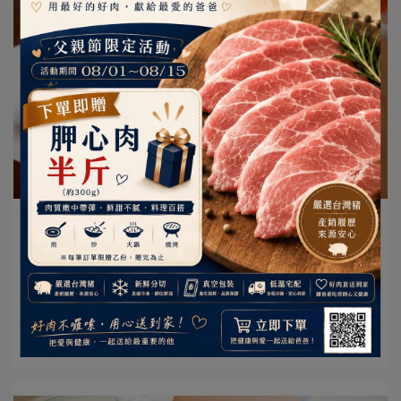
Fresh Pork | 2023-07-13
蔥爆松阪豬 - 美味中式料理的絕佳選擇！
蔥爆松阪豬是一道美味的中式料理，將嫩滑的松阪豬肉與
香氣四溢的蔥結合在一起，烹調出⋯
閱讀更多 ->