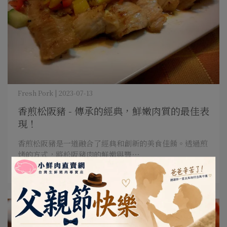
Fresh Pork | 2023-07-13
香煎松阪豬 - 傳承的經典，鮮嫩肉質的最佳表
現！
香煎松阪豬是一道融合了經典和創新的美食佳餚。透過煎
烤的方式，將松阪豬肉的鮮嫩與豐⋯
閱讀更多 ->