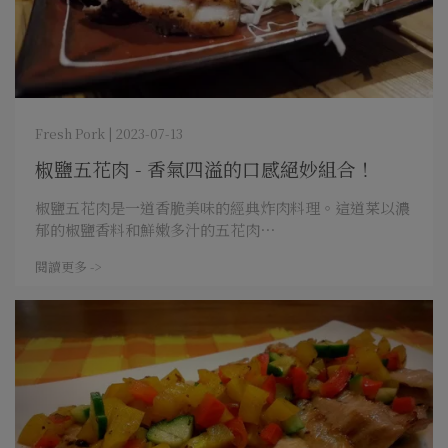
Fresh Pork | 2023-07-13
椒鹽五花肉 - 香氣四溢的口感絕妙組合！
椒鹽五花肉是一道香脆美味的經典炸肉料理。這道菜以濃
郁的椒鹽香料和鮮嫩多汁的五花肉⋯
閱讀更多 ->