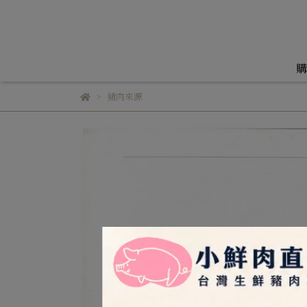
購
豬肉來源