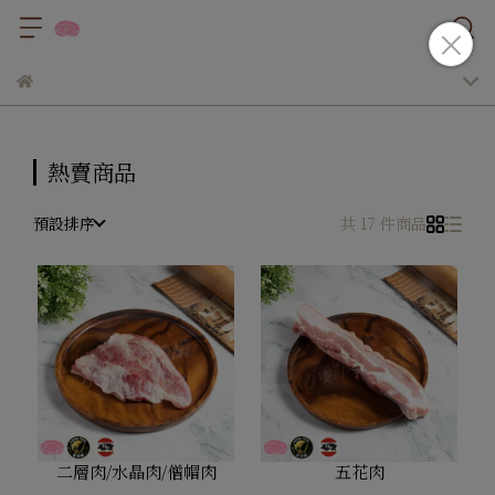
熱賣商品
預設排序
共 17 件商品
二層肉/水晶肉/僧帽肉
五花肉